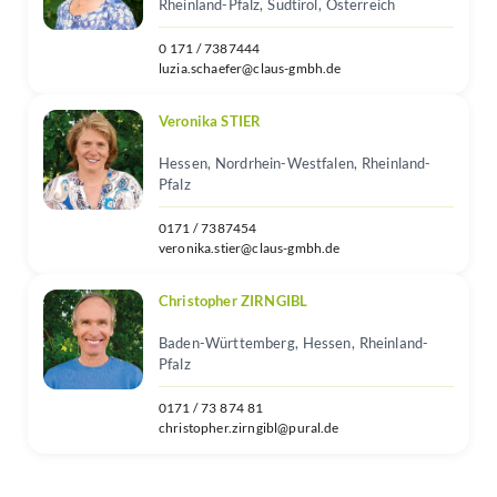
Rheinland-Pfalz, Südtirol, Österreich
0 171 / 7387444
luzia.schaefer@claus-gmbh.de
Veronika STIER
Hessen, Nordrhein-Westfalen, Rheinland-
Pfalz
0171 / 7387454
veronika.stier@claus-gmbh.de
Christopher ZIRNGIBL
Baden-Württemberg, Hessen, Rheinland-
Pfalz
0171 / 73 874 81
christopher.zirngibl@pural.de