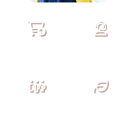
SORTIMENT
SERVICE
22.000 Bio- und
Persönliche Ansprechpartner
Reformhausprodukte von über
im Vertriebsaußen- und
400 Marken
Vertriebsinnendienst
MITARBEITER
NACHHALTIGKEIT
Über 430 Mitarbeiter aus 26
Solarenergie, 100% grüner
Nationen
Strom, optimierte Logistik,
weniger CO² Ausstoß,
begrüntes Dach