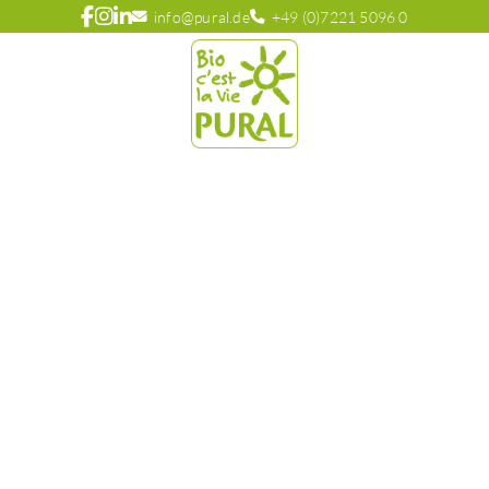
info@pural.de
+49 (0)7221 5096 0
WILLKOMMEN
Pural Vertriebs GmbH, Ihr zuverlässiger Bio-
Großhandelspartner.
Seit 30 Jahren bieten wir mit Vielfalt, Internationalität und schnellen
Markteinführungen die besten Bio-Produkte und eine unvergleichbare
Sortimentsbreite an länderübergreifenden Biomarken.
Eingebettet in die Struktur der Firmengruppe Claus, die bereits 1964
gegründet worden ist, umfasst unser Angebot mehr als 22.000
Produkte von über 400 Marken, die wir unter anderem mit unseren
über 50 eigenen LKWs ausliefern.
Als traditionelles Familienunternehmen mit über 60 Jahren
Großhandels-Erfahrung haben Sie mit uns einen vertrauensvollen und
starken Partner an Ihrer Seite.
„
Wir haben in den vergangenen Jahren viele Herausforderungen
gemeistert und entwickeln uns stets weiter, sodass wir optimistisch in die
Zukunft schauen!
“, Ulrike Claus, Geschäftsführung